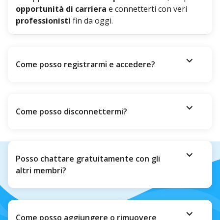
opportunità di carriera
e connetterti con veri
professionisti
fin da oggi.
expand_more
Come posso registrarmi e accedere?
expand_more
Come posso disconnettermi?
expand_more
Posso chattare gratuitamente con gli
altri membri?
expand_more
Come posso aggiungere o rimuovere