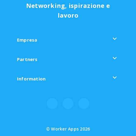
Networking, ispirazione e
lavoro
expand_more
Empresa
expand_more
Partners
expand_more
Information
© Worker Apps 2026